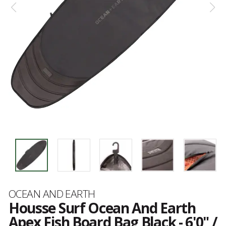
Marque
OCEAN AND EARTH
Housse Surf Ocean And Earth
Apex Fish Board Bag Black - 6'0" /