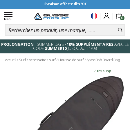
Livraison offerte dès 99€
Toggle
0
navigation
Menu
PROLONGATION
- SUMMER DAYS
-10% SUPPLÉMENTAIRES
AVEC LE
CODE
SUMMER10
JUSQU'AU 11/08
Accueil
/
Surf
/
Accessoires surf
/
Housse de surf
/
Apex Fish Board Bag Black
-10% supp