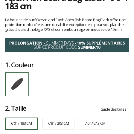
183 cm
Référence
SCFB01-
Les
A
avis
La housse de surf Ocean and Earth Apex Fish Board Bag Black offre une
6'0"
clients
protection renforcée et une durabilité exceptionnelle pour vos planches,
grâce à sa technologie XPS et son rembourrage en mousse de 10 mm.
/
183
cm
PROLONGATION
- SUMMER DAYS
-10% SUPPLÉMENTAIRES
SUR CE PRODUIT CODE
SUMMER10
1.
Couleur
2.
Taille
Guide des tailles
6'0" / 183 CM
6'8" / 203 CM
7'0" / 213 CM