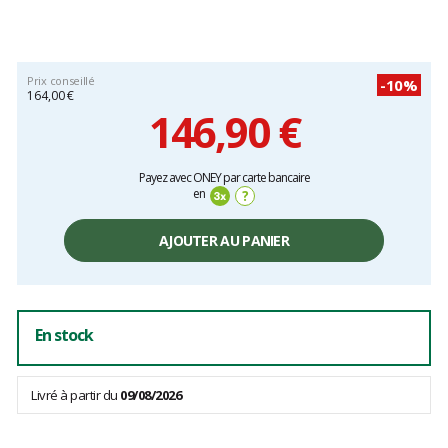
Prix conseillé
-10%
164,00 €
146,90 €
Prix
Payez avec ONEY par carte bancaire
unitaire,
en
?
hors
frais
AJOUTER AU PANIER
En stock
Livré à partir du
09/08/2026