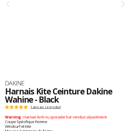
Marque
DAKINE
Harnais Kite Ceinture Dakine
Wahine - Black
Les
1 avis sur ce produit
Note
avis
:
Warning :
Harnais livré nu spreader bar vendue séparément
clients
5
Coupe Spécifique Femme
sur
Windsurf et Kite
5