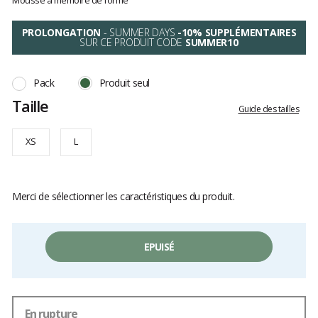
Mousse à mémoire de forme
PROLONGATION
- SUMMER DAYS
-10% SUPPLÉMENTAIRES
SUR CE PRODUIT CODE
SUMMER10
Pack
Produit seul
Taille
Guide des tailles
XS
L
Merci de sélectionner les caractéristiques du produit.
EPUISÉ
En rupture