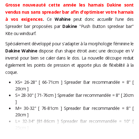
Gr
osse nouveauté cette année les harnais Dakine sont
vendus nus sans spreader bar afin d'optimiser votre harnais
à vos exigences
.
Ce
Wahine
peut donc accueillir l'une des
Spreader bar proposées par
Dakine
"Push Button spredear bar"
Kite ou windsurf.
Spécialement développé pour s'adapter à la morphologie féminine
le
Dakine Wahine
dispose d'un shape étroit avec une decoupe en V
inversé pour bien se caler dans le dos. La nouvelle découpe reduit
également les points de pression et apporte plus de fléxibilité à la
coque.
XS= 26-28" [ 66-71cm ] Spreader Bar recommandée = 8" [
20cm ]
S= 28-30" [ 71-76cm ] Spreader Bar recommandée = 8" [ 20cm
]
M= 30-32" [ 76-81cm ] Spreader Bar recommandée = 8" [
20cm ]
L= 32-34" [81-86cm ] Spreader Bar recommandée = 10" [
25cm ]