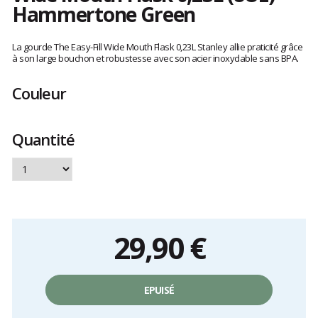
Hammertone Green
Les
avis
La gourde The Easy-Fill Wide Mouth Flask 0,23L Stanley allie praticité grâce
clients
à son large bouchon et robustesse avec son acier inoxydable sans BPA.
Couleur
Quantité
29,90 €
Prix
unitaire,
EPUISÉ
hors
frais