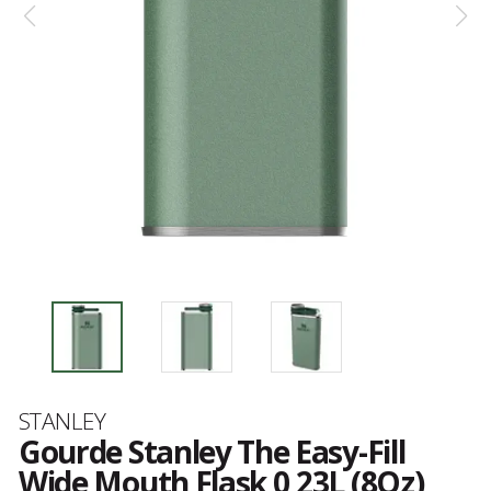
Marque
STANLEY
Gourde Stanley The Easy-Fill
Wide Mouth Flask 0,23L (8Oz)