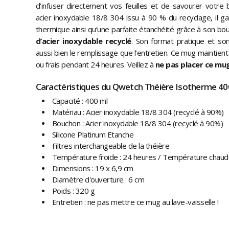
d’infuser directement vos feuilles et de savourer votre 
acier inoxydable 18/8 304 issu à 90 % du recyclage, il ga
thermique ainsi qu’une parfaite étanchéité grâce à son 
d’acier inoxydable recyclé
. Son format pratique et son
aussi bien le remplissage que l’entretien. Ce mug maintien
ou frais pendant 24 heures. Veillez à
ne pas placer ce mug
Caractéristiques du Qwetch Théière Isotherme 400
Capacité : 400 ml
Matériau : Acier inoxydable 18/8 304 (recyclé à 90%)
Bouchon : Acier inoxydable 18/8 304 (recyclé à 90%)
Silicone Platinum Etanche
Filtres interchangeable de la théière
Température froide : 24 heures / Température chaud
Dimensions : 19 x 6,9 cm
Diamètre d'ouverture : 6 cm
Poids : 320 g
Entretien : ne pas mettre ce mug au lave-vaisselle !