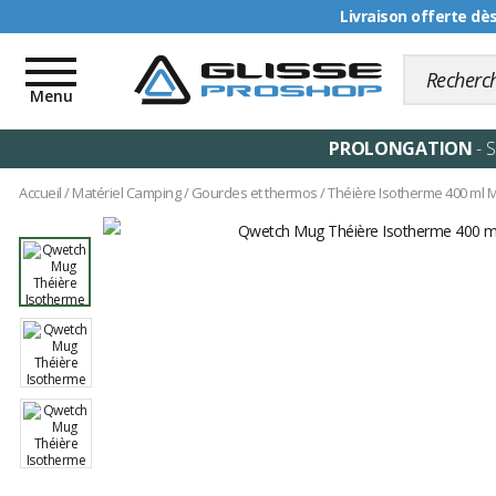
Livraison offerte dè
Toggle
navigation
Menu
PROLONGATION
- 
Accueil
/
Matériel Camping
/
Gourdes et thermos
/
Théière Isotherme 400 ml Mat