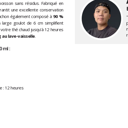
boisson sans résidus. Fabriqué en
rantit une excellente conservation
bouchon également composé à
90 %
 large goulot de 6 cm simplifient
t votre thé chaud jusqu’à 12 heures
 au lave-vaisselle
.
 ml :
e : 12 heures