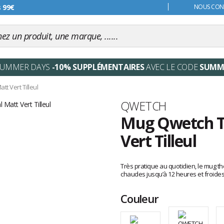
s 99€
NOUS CONT
SUMMER DAYS
-10% SUPPLÉMENTAIRES
AVEC LE CODE
SUMM
t Vert Tilleul
Marque
QWETCH
Mug Qwetch Th
Vert Tilleul
Les
avis
Très pratique au quotidien, le mug t
clients
chaudes jusqu’à 12 heures et froide
Couleur