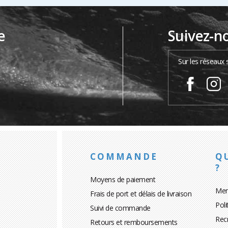
e
Suivez-n
…
Sur les réseaux 
COMMANDE
Q
?
Moyens de paiement
Men
Frais de port et délais de livraison
Poli
Suivi de commande
Rec
Retours et remboursements