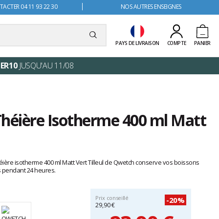
ACTER 04 11 93 22 30
NOS AUTRES ENSEIGNES
PAYS DE LIVRAISON
COMPTE
PANIER
ER10
JUSQU'AU 11/08
éière Isotherme 400 ml Matt
héière isotherme 400 ml Matt Vert Tilleul de Qwetch conserve vos boissons
s pendant 24 heures.
Prix conseillé
-20%
29,90 €