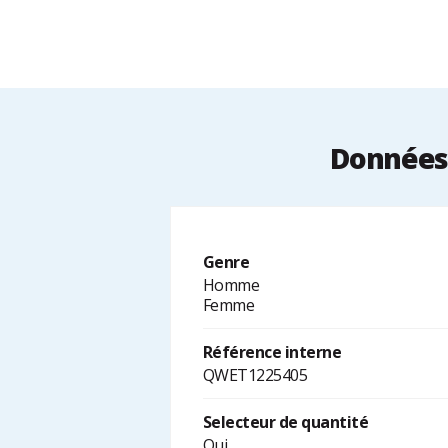
Données 
Genre
Homme
Femme
Référence interne
QWET1225405
Selecteur de quantité
Oui