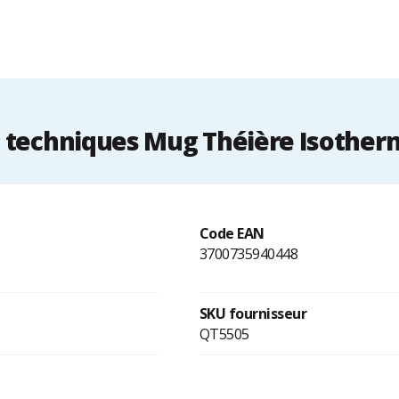
techniques Mug Théière Isother
Code EAN
3700735940448
SKU fournisseur
QT5505