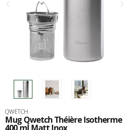
Marque
QWETCH
Mug Qwetch Théière Isotherme
400 ml Matt Inox