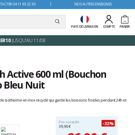
ACTER 04 11 93 22 30
NOS AUTRES ENSEIGNES
PAYS DE LIVRAISON
COMPTE
PANIER
ER10
JUSQU'AU 11/08
 Active 600 ml (Bouchon
p Bleu Nuit
de isotherme en inox recyclé qui garde les boissons froides pendant 24h et
Prix conseillé
-32%
39,90 €