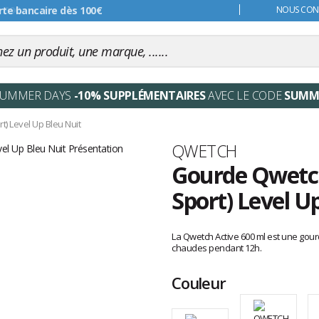
s 99€
NOUS CONT
SUMMER DAYS
-10% SUPPLÉMENTAIRES
AVEC LE CODE
SUMM
t) Level Up Bleu Nuit
Marque
QWETCH
Gourde Qwetch
Sport) Level U
Les
avis
La Qwetch Active 600 ml est une gour
clients
chaudes pendant 12h.
Couleur