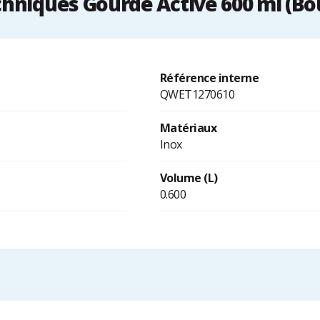
hniques Gourde Active 600 ml (Bo
Référence interne
QWET1270610
Matériaux
Inox
Volume (L)
0.600