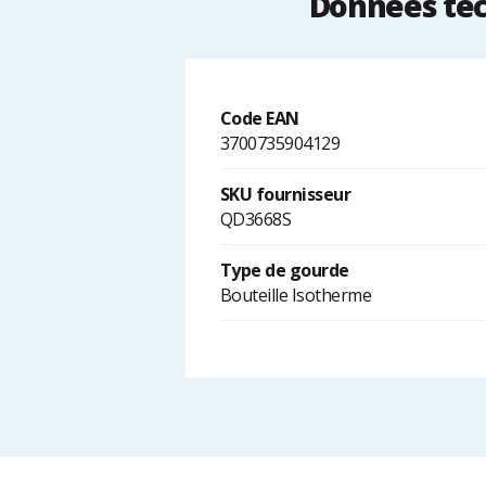
Données tec
Code EAN
3700735904129
SKU fournisseur
QD3668S
Type de gourde
Bouteille Isotherme