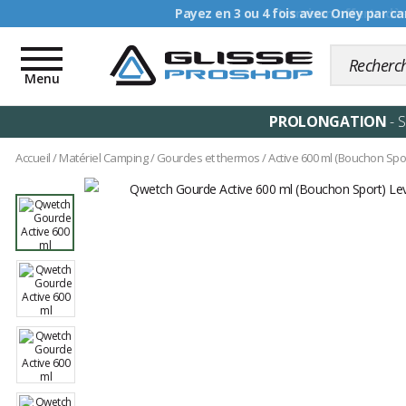
Livraison offerte dè
Toggle
navigation
Menu
PROLONGATION
- 
Accueil
/
Matériel Camping
/
Gourdes et thermos
/
Active 600 ml (Bouchon Spor