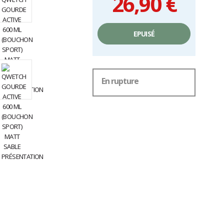
26,90 €
Prix
unitaire,
EPUISÉ
hors
frais
En rupture