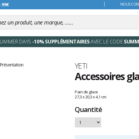
s 99€
NOUS CONT
SUMMER DAYS
-10% SUPPLÉMENTAIRES
AVEC LE CODE
SUMM
Marque
YETI
Accessoires gla
Les
avis
Pain de glace
clients
27,3 x 20,3 x 4,1 cm
Quantité