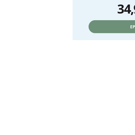
34,
Prix
unitaire,
EP
hors
frais