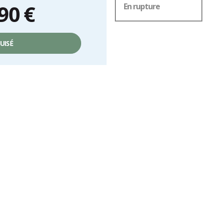
90 €
En rupture
UISÉ