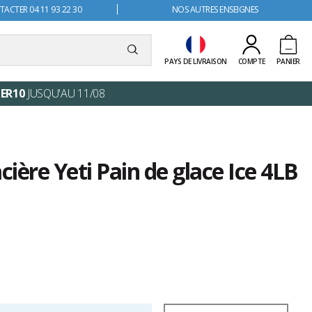
ACTER 04 11 93 22 30
NOS AUTRES ENSEIGNES
PAYS DE LIVRAISON
COMPTE
PANIER
ER10
JUSQU'AU 11/08
cière Yeti Pain de glace Ice 4LB