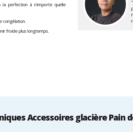
à la perfection à n'importe quelle
 congélation.
enir froide plus longtemps.
iques Accessoires glacière Pain de