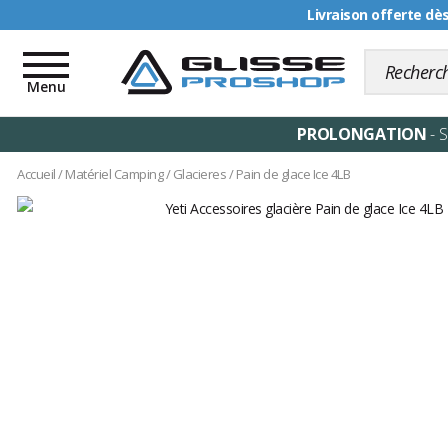
Livraison offerte dè
Toggle
navigation
Menu
PROLONGATION
- 
Accueil
/
Matériel Camping
/
Glacieres
/
Pain de glace Ice 4LB