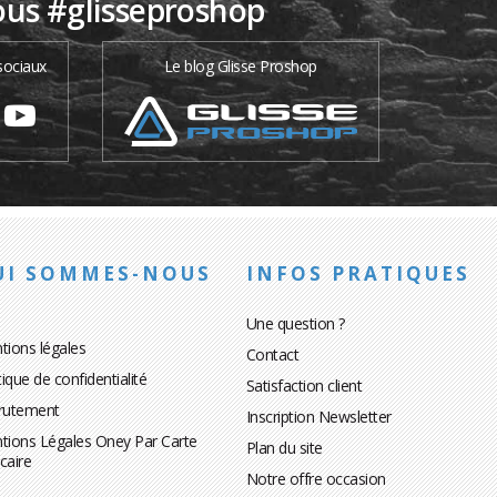
ous #glisseproshop
sociaux
Le blog Glisse Proshop
UI SOMMES-NOUS
INFOS PRATIQUES
Une question ?
tions légales
Contact
tique de confidentialité
Satisfaction client
rutement
Inscription Newsletter
tions Légales Oney Par Carte
Plan du site
caire
Notre offre occasion