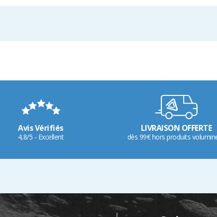
Avis Vérifiés
LIVRAISON OFFERTE
4,8/5 - Excellent
dès 99€ hors produits volumin