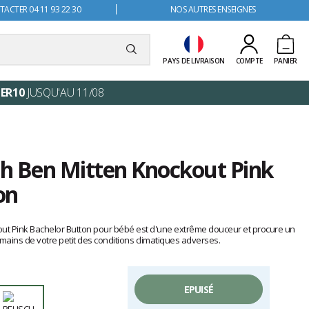
ACTER 04 11 93 22 30
NOS AUTRES ENSEIGNES
PAYS DE LIVRAISON
COMPTE
PANIER
ER10
JUSQU'AU 11/08
h Ben Mitten Knockout Pink
on
ut Pink Bachelor Button pour bébé est d'une extrême douceur et procure un
 mains de votre petit des conditions climatiques adverses.
EPUISÉ