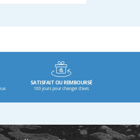
SATISFAIT OU REMBOURSÉ
eux
100 jours pour changer d'avis