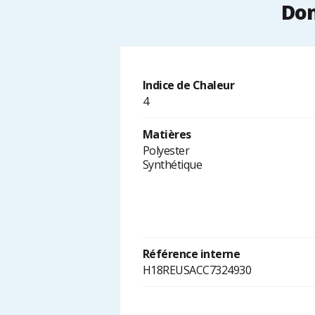
Don
Indice de Chaleur
4
Matières
Polyester
Synthétique
Référence interne
H18REUSACC7324930