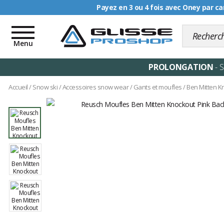
Livraison offerte dè
Toggle
navigation
Menu
PROLONGATION
- 
Accueil
/
Snow ski
/
Accessoires snow wear
/
Gants et moufles
/
Ben Mitten K