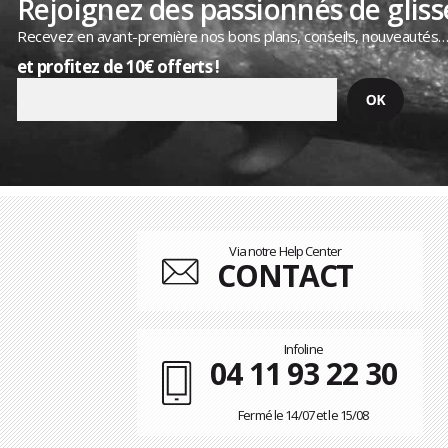
Rejoignez des passionnés de gliss
Recevez en avant-première nos bons plans, conseils, nouveautés
et profitez de 10€ offerts !
Via notre Help Center
CONTACT
Infoline
04 11 93 22 30
Fermé le 14/07 et le 15/08