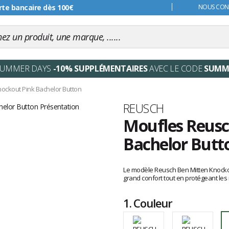
s 99€
NOUS CONT
SUMMER DAYS
-10% SUPPLÉMENTAIRES
AVEC LE CODE
SUMM
nockout Pink Bachelor Button
Marque
REUSCH
Moufles Reusc
Bachelor Butt
Les
avis
Le modèle Reusch Ben Mitten Knocko
clients
grand confort tout en protégeant les
1.
Couleur