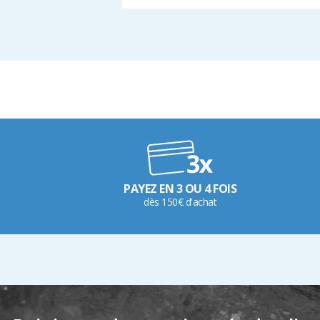
PAYEZ EN 3 OU 4 FOIS
dès 150€ d'achat