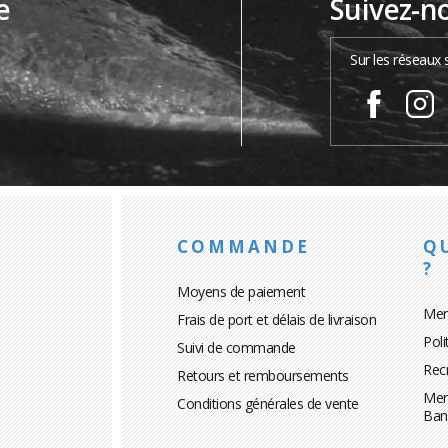
e
Suivez-n
…
Sur les réseaux 
COMMANDE
Q
?
Moyens de paiement
Men
Frais de port et délais de livraison
Poli
Suivi de commande
Rec
Retours et remboursements
Men
Conditions générales de vente
Ban