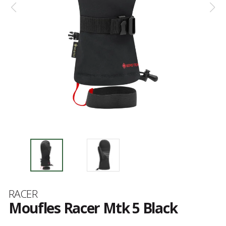
Marque
RACER
Moufles Racer Mtk 5 Black
Les