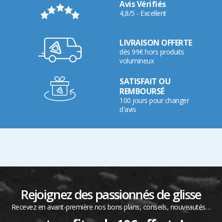
Avis Vérifiés
4,8/5 - Excellent
LIVRAISON OFFERTE
dès 99€ hors produits
volumineux
SATISFAIT OU
REMBOURSÉ
100 jours pour changer
d'avis
Rejoignez des passionnés de glisse
Recevez en avant-première nos bons plans, conseils, nouveautés…