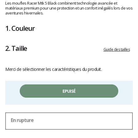
avis
Les moufles Racer Mtk 5 Black combinent technologie avancée et
clients
matériaux premium pour une protection et un confort inégalés lors de vos
aventures hivernales.
1.
Couleur
2.
Taille
Guide des tailles
Merci de sélectionner les caractéristiques du produit.
EPUISÉ
En rupture