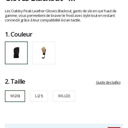
Référence
FOS901654
Les
M
avis
Les Oakley Peak Leather Gloves Blackout, gants de ski en cuir haut de
clients
gamme, vous permettent de braver le froid avec style tout en restant
connecté grâce à leur compatibilité écran tactile.
1.
Couleur
2.
Taille
Guide des tailles
M (20)
L (21)
XXL (22)