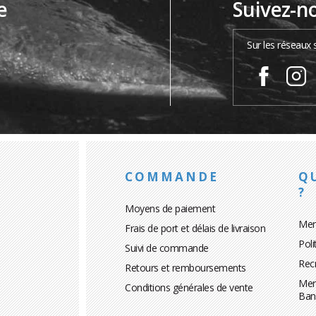
e
Suivez-n
…
Sur les réseaux 
COMMANDE
Q
?
Moyens de paiement
Men
Frais de port et délais de livraison
Poli
Suivi de commande
Rec
Retours et remboursements
Men
Conditions générales de vente
Ban