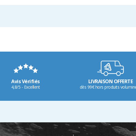
Avis Vérifiés
LIVRAISON OFFERTE
4,8/5 - Excellent
dès 99€ hors produits volumin