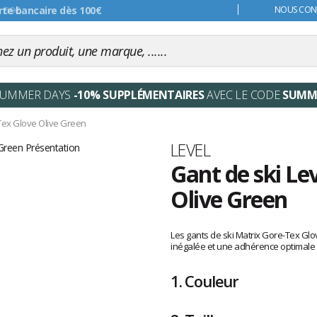
s 99€
NOUS CONT
SUMMER DAYS
-10% SUPPLÉMENTAIRES
AVEC LE CODE
SUMM
Tex Glove Olive Green
Marque
LEVEL
Gant de ski Le
Olive Green
Les
avis
Les gants de ski Matrix Gore-Tex Glov
clients
inégalée et une adhérence optimale 
1.
Couleur