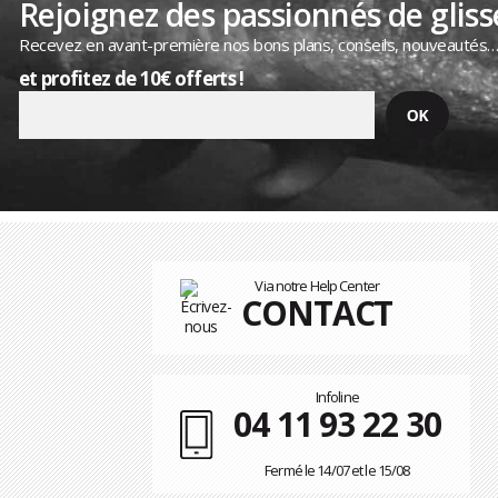
Rejoignez des passionnés de gliss
Recevez en avant-première nos bons plans, conseils, nouveautés
et profitez de 10€ offerts !
Via notre Help Center
CONTACT
Infoline
04 11 93 22 30
Fermé le 14/07 et le 15/08