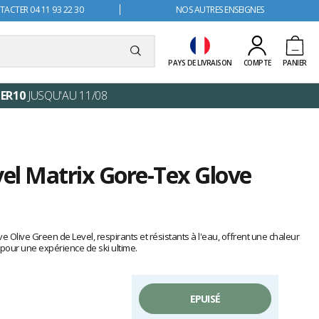
ACTER 04 11 93 22 30
NOS AUTRES ENSEIGNES
PAYS DE LIVRAISON
COMPTE
PANIER
ER10
JUSQU'AU 11/08
vel Matrix Gore-Tex Glove
e Olive Green de Level, respirants et résistants à l'eau, offrent une chaleur
pour une expérience de ski ultime.
EPUISÉ