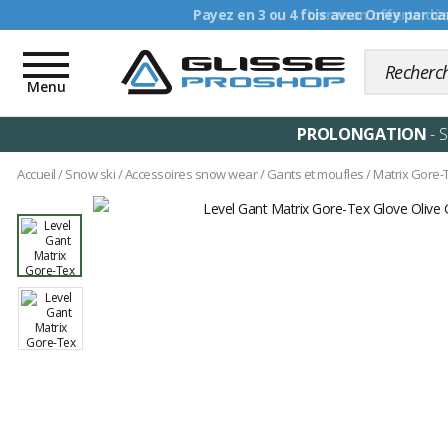
Livraison offerte dè
Toggle
navigation
Menu
PROLONGATION
- 
Accueil
/
Snow ski
/
Accessoires snow wear
/
Gants et moufles
/
Matrix Gore-