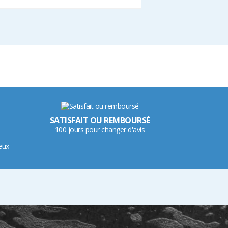
SATISFAIT OU REMBOURSÉ
100 jours pour changer d'avis
eux