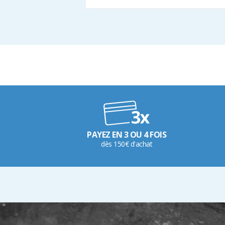
PAYEZ EN 3 OU 4 FOIS
dès 150€ d'achat