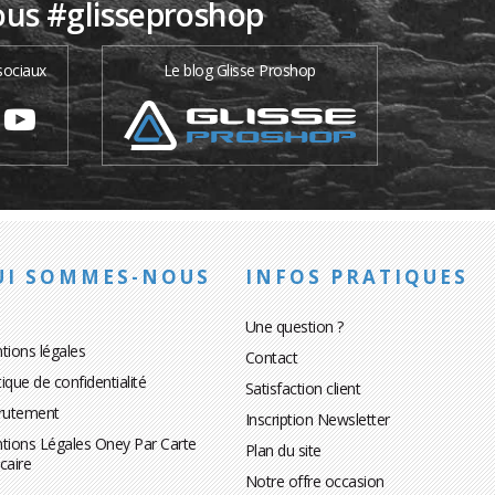
ous #glisseproshop
sociaux
Le blog Glisse Proshop
UI SOMMES-NOUS
INFOS PRATIQUES
Une question ?
tions légales
Contact
tique de confidentialité
Satisfaction client
rutement
Inscription Newsletter
tions Légales Oney Par Carte
Plan du site
caire
Notre offre occasion