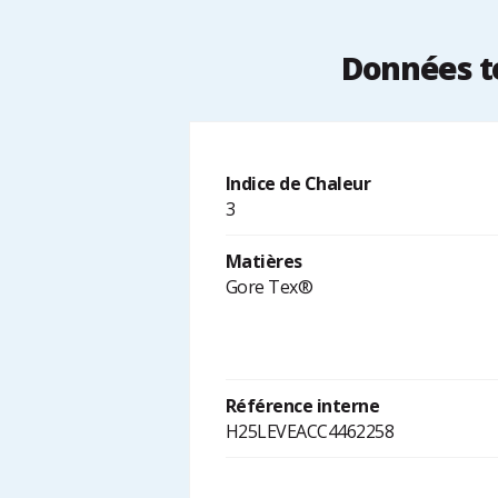
Données te
Indice de Chaleur
3
Matières
Gore Tex®
Référence interne
H25LEVEACC4462258