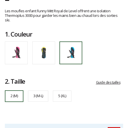
Référence
4196JM03
Les
2
avis
Les moufles enfant Funny Mitt Royal de Level offrent une isolation
clients
Thermoplus 3000 pour garder les mains bien au chaud lors des sorties
ski.
1.
Couleur
2.
Taille
Guide des tailles
2 (M)
3 (M-L)
5 (XL)