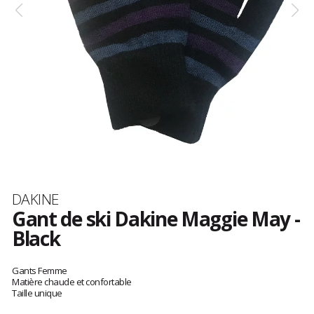
Marque
DAKINE
Gant de ski Dakine Maggie May -
Black
Les
avis
Gants Femme
clients
Matière chaude et confortable
Taille unique