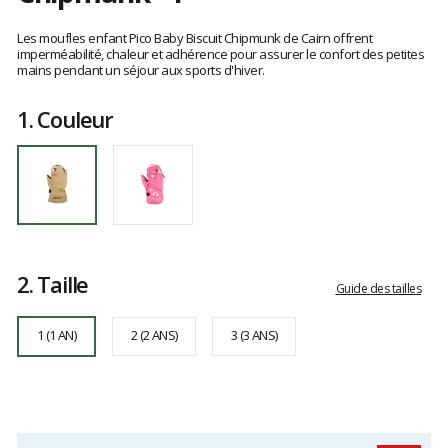
Référence
0493994701
Les
1
avis
Les moufles enfant Pico Baby Biscuit Chipmunk de Cairn offrent
clients
imperméabilité, chaleur et adhérence pour assurer le confort des petites
mains pendant un séjour aux sports d'hiver.
1.
Couleur
2.
Taille
Guide des tailles
1 (1 AN)
2 (2 ANS)
3 (3 ANS)