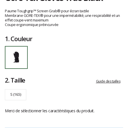
Les
avis
Paume Toughgrip™ Screen Grab® pour écran tactile
clients
Membrane GORE-TEX® pour une imperméabilité, une respirabilité et un
effet coupe-vent maximum
Coupe ergonomique préincurvée
1.
Couleur
2.
Taille
Guide des tailles
S (16.5)
Merci de sélectionner les caractéristiques du produit.