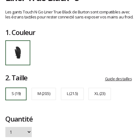
Référence
103231CA04RG00S
Les
S
avis
Les gants Touch N Go Liner True Black de Burton sont compatibles avec
clients
les écrans tactiles pour rester connecté sans exposer vos mains au froid.
1.
Couleur
2.
Taille
Guide des tailles
S (19)
M (20.5)
L (21.5)
XL (23)
Quantité