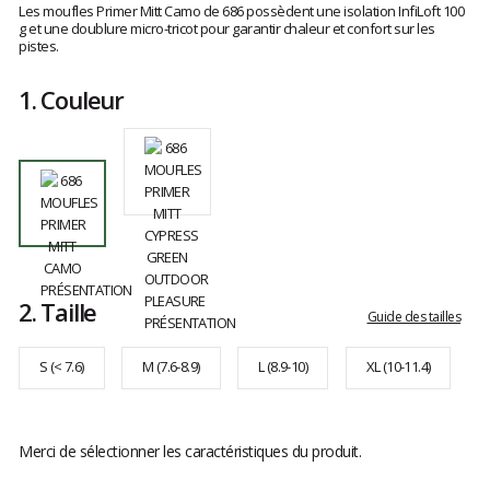
avis
Les moufles Primer Mitt Camo de 686 possèdent une isolation InfiLoft 100
clients
g et une doublure micro-tricot pour garantir chaleur et confort sur les
pistes.
1.
Couleur
2.
Taille
Guide des tailles
S (< 7.6)
M (7.6-8.9)
L (8.9-10)
XL (10-11.4)
Merci de sélectionner les caractéristiques du produit.