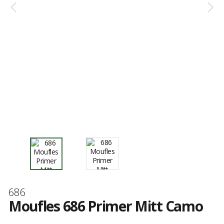
Marque
686
Moufles 686 Primer Mitt Camo
Les