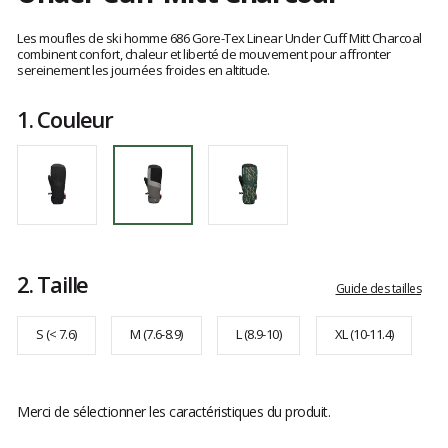
Les
avis
Les moufles de ski homme 686 Gore-Tex Linear Under Cuff Mitt Charcoal
clients
combinent confort, chaleur et liberté de mouvement pour affronter
sereinement les journées froides en altitude.
1.
Couleur
2.
Taille
Guide des tailles
S (< 7.6)
M (7.6-8.9)
L (8.9-10)
XL (10-11.4)
Merci de sélectionner les caractéristiques du produit.