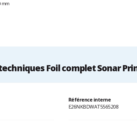
90 mm
echniques Foil complet Sonar Pri
Référence interne
E26NKBDWAT5565208