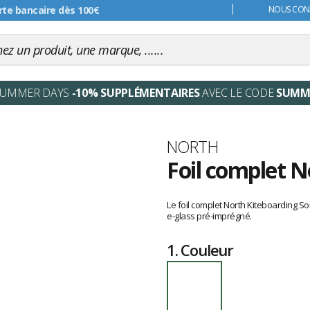
s 99€
NOUS CONT
SUMMER DAYS
-10% SUPPLÉMENTAIRES
AVEC LE CODE
SUMM
Marque
NORTH
Foil complet N
Les
avis
Le foil complet North Kiteboarding So
clients
e-glass pré-imprégné.
1.
Couleur