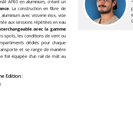
 mât AF80 en aluminium, créant un
"
ance
. La construction en fibre de
aluminium avec visserie inox, vise
aptée aux sessions répétées en eau
nterchangeable avec la gamme
les spots, les conditions de vent ou
compartiments dédiés pour chaque
e transporte et se range de manière
 foil équipée d’un rail de mât au
e Edition :
é