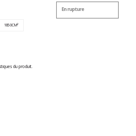
En rupture
1850CM²
stiques du produit.