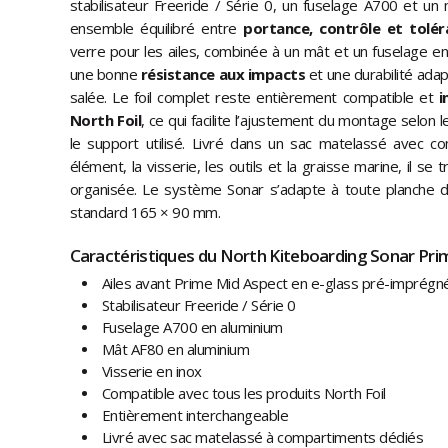
stabilisateur Freeride / Série 0, un fuselage A700 et un
ensemble équilibré entre
portance, contrôle et tolér
verre pour les ailes, combinée à un mât et un fuselage en 
une bonne
résistance aux impacts
et une durabilité ad
salée. Le foil complet reste entièrement compatible et
i
North Foil
, ce qui facilite l’ajustement du montage selon 
le support utilisé. Livré dans un sac matelassé avec 
élément, la visserie, les outils et la graisse marine, il s
organisée. Le système Sonar s’adapte à toute planche de
standard 165 × 90 mm.
Caractéristiques du North Kiteboarding Sonar Prim
Ailes avant Prime Mid Aspect en e-glass pré-imprégn
Stabilisateur Freeride / Série 0
Fuselage A700 en aluminium
Mât AF80 en aluminium
Visserie en inox
Compatible avec tous les produits North Foil
Entièrement interchangeable
Livré avec sac matelassé à compartiments dédiés