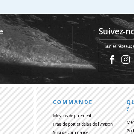
e
Suivez-n
…
Sur les réseaux 
COMMANDE
Q
?
Moyens de paiement
Men
Frais de port et délais de livraison
Poli
Suivi de commande