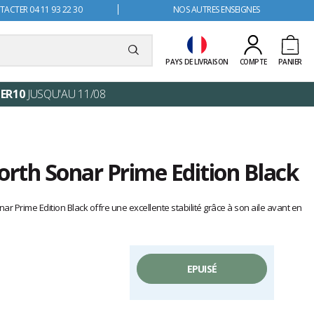
ACTER 04 11 93 22 30
NOS AUTRES ENSEIGNES
PAYS DE LIVRAISON
COMPTE
PANIER
ER10
JUSQU'AU 11/08
orth Sonar Prime Edition Black
nar Prime Edition Black offre une excellente stabilité grâce à son aile avant en
EPUISÉ