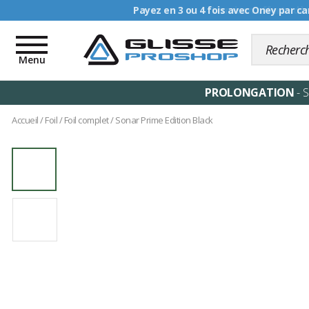
Livraison offerte dè
Toggle
navigation
Menu
PROLONGATION
- 
Accueil
/
Foil
/
Foil complet
/
Sonar Prime Edition Black