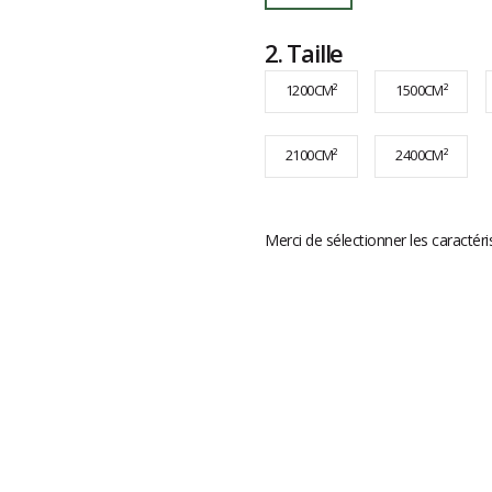
2.
Taille
1200CM²
1500CM²
2100CM²
2400CM²
Merci de sélectionner les caractéri