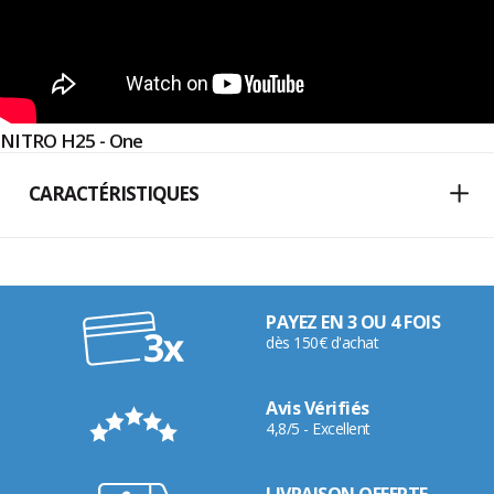
NITRO H25 - One
CARACTÉRISTIQUES
PAYEZ EN 3 OU 4 FOIS
dès 150€ d'achat
Avis Vérifiés
4,8/5 - Excellent