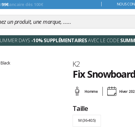
s 99€
NOUS CONT
SUMMER DAYS
-10% SUPPLÉMENTAIRES
AVEC LE CODE
SUMM
Marque
K2
Fix Snowboard 
Les
avis
Homme
Hiver 20
clients
Taille
M (36-40.5)