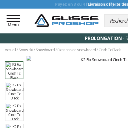
Livraison offerte dè
Toggle
navigation
Menu
PROLONGATION
- 
Accueil
/
Snow ski
/
Snowboard
/
Fixations de snowboard
/
Cinch Tc Black