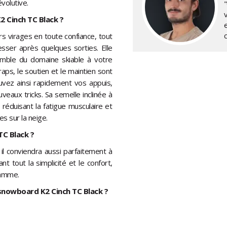
évolutive.
v
2 Cinch TC Black ?
rs virages en toute confiance, tout
sser après quelques sorties. Elle
semble du domaine skiable à votre
aps, le soutien et le maintien sont
uvez ainsi rapidement vos appuis,
veaux tricks. Sa semelle inclinée à
, réduisant la fatigue musculaire et
s sur la neige.
TC Black ?
l conviendra aussi parfaitement à
t tout la simplicité et le confort,
gamme.
e snowboard K2 Cinch TC Black ?