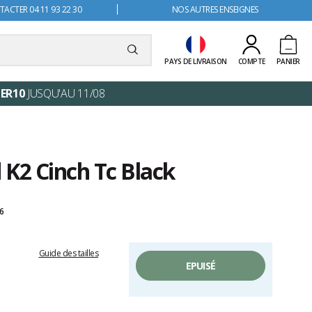
ACTER 04 11 93 22 30
NOS AUTRES ENSEIGNES
PAYS DE LIVRAISON
COMPTE
PANIER
ER10
JUSQU'AU 11/08
K2 Cinch Tc Black
26
Guide des tailles
EPUISÉ