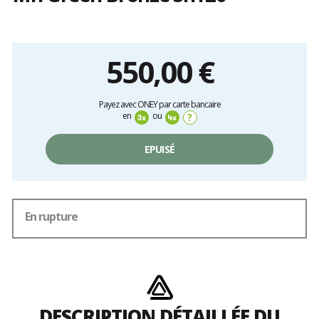
Les
avis
clients
550,00 €
Prix
Payez avec ONEY par carte bancaire
unitaire,
en
ou
?
hors
frais
EPUISÉ
En rupture
DESCRIPTION DÉTAILLÉE DU