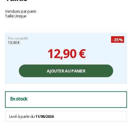
Les
avis
Vendues par paire
clients
Taille Unique
Prix conseillé
-35%
19,90 €
12,90 €
Prix
unitaire,
AJOUTER AU PANIER
hors
frais
En stock
Livré à partir du
11/08/2026