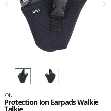
Marque
ION
Protection Ion Earpads Walkie
Talkie