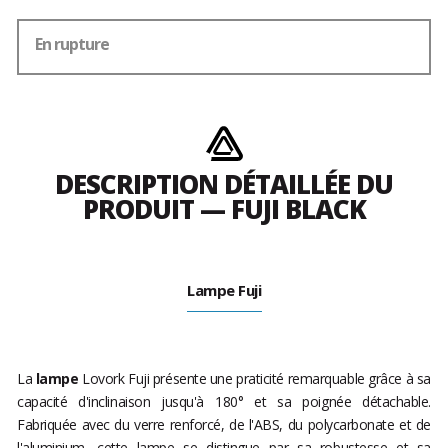
En rupture
DESCRIPTION DÉTAILLÉE DU
PRODUIT — FUJI BLACK
Lampe Fuji
La
lampe
Lovork Fuji présente une praticité remarquable grâce à sa
capacité d'inclinaison jusqu'à 180° et sa poignée détachable.
Fabriquée avec du verre renforcé, de l'ABS, du polycarbonate et de
l'aluminium, cette lampe se distingue par sa robustesse et sa