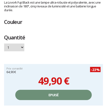
avis
La Lovork Fuji Black est une lampe ultra-robuste et polyvalente, avec une
clients
inclinaison de 180°, cinq niveaux de luminosité et une batterie longue
durée.
Couleur
Quantité
Prix conseillé
-23%
64,90 €
49,90 €
Prix
unitaire,
EPUISÉ
hors
frais