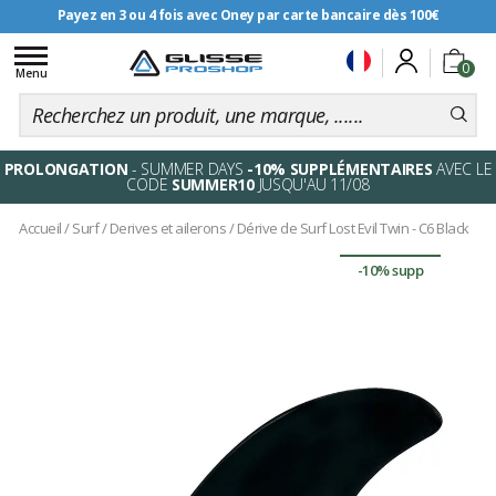
Payez en 3 ou 4 fois avec Oney par carte bancaire dès 100€
Livraison offerte dès 99€
Toggle
0
navigation
Menu
PROLONGATION
- SUMMER DAYS
-10% SUPPLÉMENTAIRES
AVEC LE
CODE
SUMMER10
JUSQU'AU 11/08
Accueil
/
Surf
/
Derives et ailerons
/
Dérive de Surf Lost Evil Twin - C6 Black
-10% supp