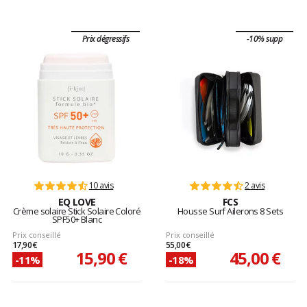
Prix dégressifs
-10% supp
10 avis
2 avis
EQ LOVE
FCS
Crème solaire Stick Solaire Coloré
Housse Surf Ailerons 8 Sets
SPF50+ Blanc
Prix conseillé
Prix conseillé
17,90 €
55,00 €
15,90 €
45,00 €
-11%
-18%