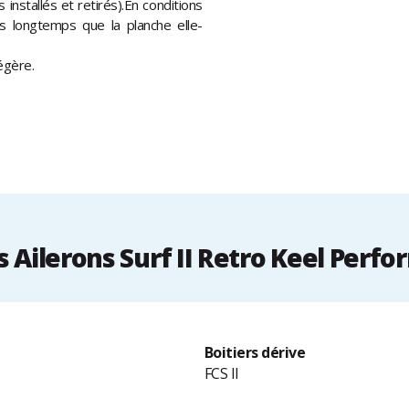
 installés et retirés).En conditions
us longtemps que la planche elle-
égère.
Ailerons Surf II Retro Keel Perfo
Boitiers dérive
FCS II