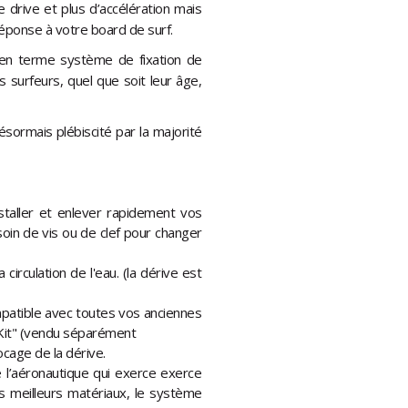
 drive et plus d’accélération mais
éponse à votre board de surf.
 en terme système de fixation de
s surfeurs, quel que soit leur âge,
ésormais plébiscité par la majorité
nstaller et enlever rapidement vos
soin de vis ou de clef pour changer
circulation de l'eau. (la dérive est
mpatible avec toutes vos anciennes
l Kit" (vendu séparément
ocage de la dérive.
 l’aéronautique qui exerce exerce
es meilleurs matériaux, le système