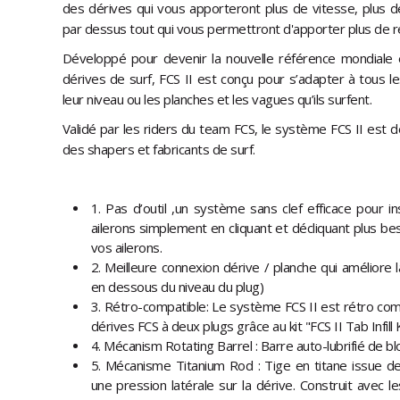
des dérives qui vous apporteront plus de vitesse, plus de
par dessus tout qui vous permettront d'apporter plus de r
Développé pour devenir la nouvelle référence mondiale
dérives de surf, FCS II est conçu pour s’adapter à tous le
leur niveau ou les planches et les vagues qu’ils surfent.
Validé par les riders du team FCS, le système FCS II est d
des shapers et fabricants de surf.
1. Pas d’outil ,un système sans clef efficace pour i
ailerons simplement en cliquant et décliquant plus be
vos ailerons.
2. Meilleure connexion dérive / planche qui améliore la 
en dessous du niveau du plug)
3. Rétro-compatible: Le système FCS II est rétro co
dérives FCS à deux plugs grâce au kit "FCS II Tab Infil
4. Mécanism Rotating Barrel : Barre auto-lubrifié de bl
5. Mécanisme Titanium Rod : Tige en titane issue de
une pression latérale sur la dérive. Construit avec l