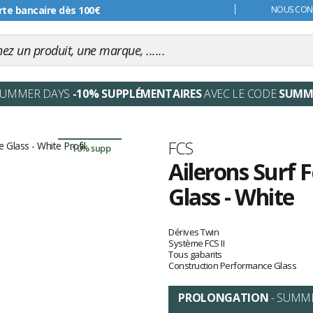
rte bancaire dès 100€
s 99€
NOUS CONT
SUMMER DAYS
-10% SUPPLÉMENTAIRES
AVEC LE CODE
SUMM
Marque
FCS
-10% supp
Ailerons Surf 
Glass - White
Les
avis
Dérives Twin
clients
Système FCS II
Tous gabarits
Construction Performance Glass
PROLONGATION
- SUMM