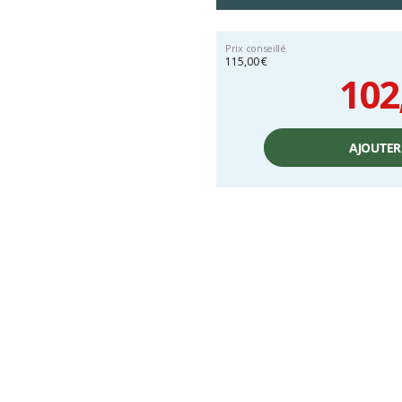
Prix conseillé
115,00 €
102
Prix
unitaire,
AJOUTER
hors
frais