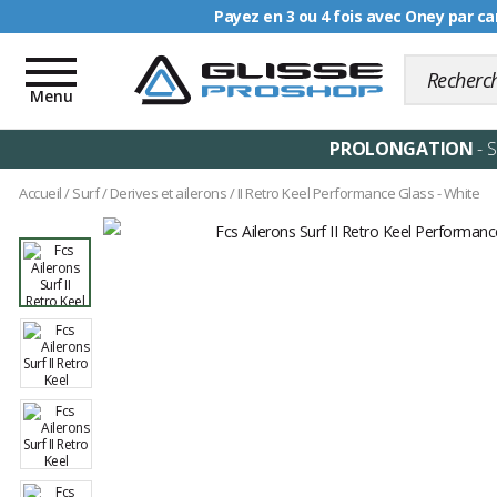
Payez en 3 ou 4 fois avec Oney par ca
Livraison offerte dè
Toggle
navigation
Menu
PROLONGATION
- 
Accueil
/
Surf
/
Derives et ailerons
/
II Retro Keel Performance Glass - White