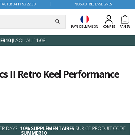
ACTER 04 11 93 22 30
NOS AUTRES ENSEIGNES
PAYS DE LIVRAISON
COMPTE
PANIER
ER10
JUSQU'AU 11/08
Fcs II Retro Keel Performance
ER DAYS
-10% SUPPLÉMENTAIRES
SUR CE PRODUIT CODE
SUMMER10