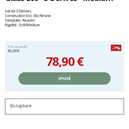
Les
avis
Set de 3 Dérives
clients
Construction Eco : Bio Résine
Template : Reactor
Rigidité : Soft/Medium
Prix conseillé
-7%
85,00 €
78,90 €
Prix
unitaire,
EPUISÉ
hors
frais
En rupture