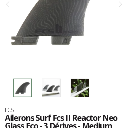
Marque
FCS
Ailerons Surf Fcs II Reactor Neo
Glass Eco - 3 Dérives - Medium