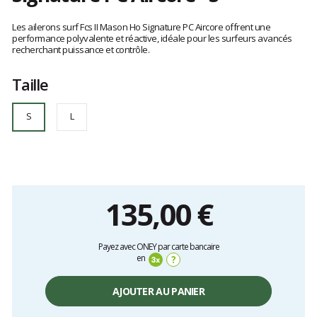
Référence
FMHS-
Les
PC01-
avis
Les ailerons surf Fcs II Mason Ho Signature PC Aircore offrent une
SM-
clients
performance polyvalente et réactive, idéale pour les surfeurs avancés
recherchant puissance et contrôle.
TS-
R
S
Taille
S
L
135,00 €
Prix
Payez avec ONEY par carte bancaire
unitaire,
en
?
hors
frais
AJOUTER AU PANIER