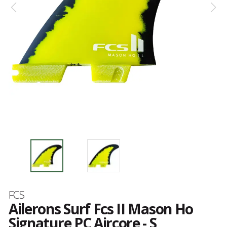
Marque
FCS
Ailerons Surf Fcs II Mason Ho
Signature PC Aircore - S