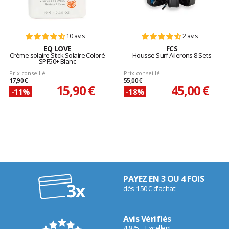
10 avis
2 avis
EQ LOVE
FCS
Crème solaire Stick Solaire Coloré
Housse Surf Ailerons 8 Sets
SPF50+ Blanc
Prix conseillé
Prix conseillé
17,90 €
55,00 €
15,90 €
45,00 €
-11%
-18%
PAYEZ EN 3 OU 4 FOIS
dès 150€ d'achat
Avis Vérifiés
4,8/5 - Excellent