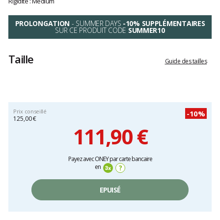
Rigidité : Medium
M
PROLONGATION
- SUMMER DAYS
-10% SUPPLÉMENTAIRES
SUR CE PRODUIT CODE
SUMMER10
Taille
Guide des tailles
Prix conseillé
-10%
125,00 €
111,90 €
Prix
Payez avec ONEY par carte bancaire
unitaire,
en
?
hors
frais
EPUISÉ