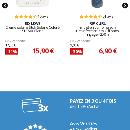
10 avis
51 avis
EQ LOVE
RIP CURL
Crème solaire Stick Solaire Coloré
Entretien combinaison
SPF50+ Blanc
Désinfectant Piss Off sans
rinçage - 250ml
Prix conseillé
Prix conseillé
17,90 €
9,90 €
15,90 €
6,90 €
-11%
-30%
PAYEZ EN 3 OU 4 FOIS
dès 150€ d'achat
Avis Vérifiés
4,8/5 - Excellent