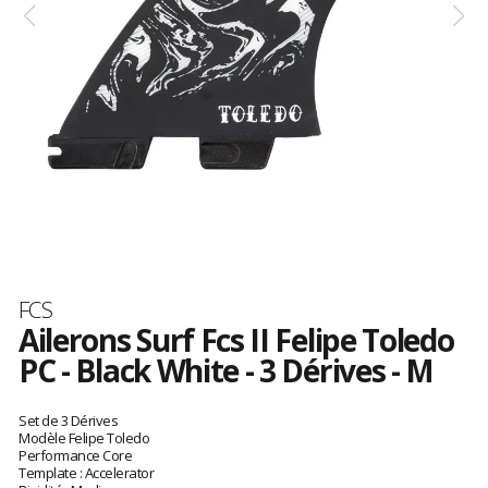
Marque
FCS
Ailerons Surf Fcs II Felipe Toledo
PC - Black White - 3 Dérives - M
Référence
FFTM-
Les
PC06-
avis
Set de 3 Dérives
MD-
clients
Modèle Felipe Toledo
Performance Core
TS-
Template : Accelerator
R