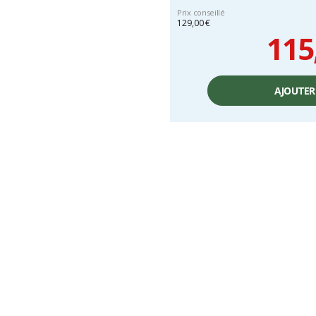
Prix conseillé
129,00 €
115
Prix
unitaire,
AJOUTER
hors
frais