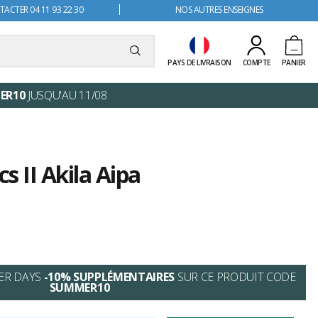
ACTER 04 11 93 22 30
NOS AUTRES ENSEIGNES
PAYS DE LIVRAISON
COMPTE
PANIER
ER10
JUSQU'AU 11/08
cs II Akila Aipa
ER DAYS
-10% SUPPLÉMENTAIRES
SUR CE PRODUIT CODE
SUMMER10