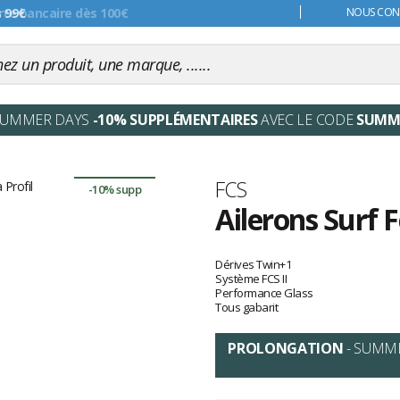
s 99€
NOUS CONT
SUMMER DAYS
-10% SUPPLÉMENTAIRES
AVEC LE CODE
SUMM
Marque
FCS
-10% supp
Ailerons Surf F
Les
avis
Dérives Twin+1
clients
Système FCS II
Performance Glass
Tous gabarit
PROLONGATION
- SUMM