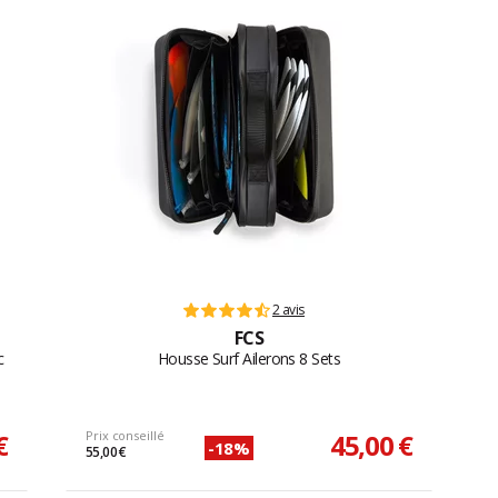
2 avis
FCS
c
Housse Surf Ailerons 8 Sets
€
Prix conseillé
45,00 €
-18%
55,00 €