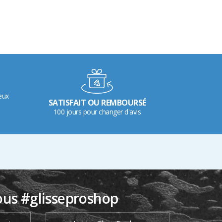
eux
SATISFAIT OU REMBOURSÉ
100 jours pour changer d'avis
ous #glisseproshop