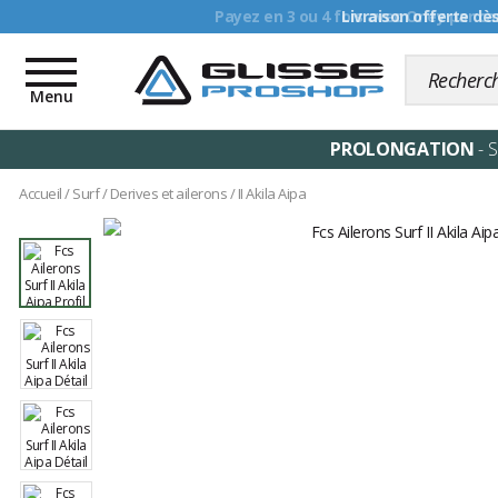
Livraison offerte dè
Toggle
navigation
Menu
PROLONGATION
- 
Accueil
/
Surf
/
Derives et ailerons
/
II Akila Aipa