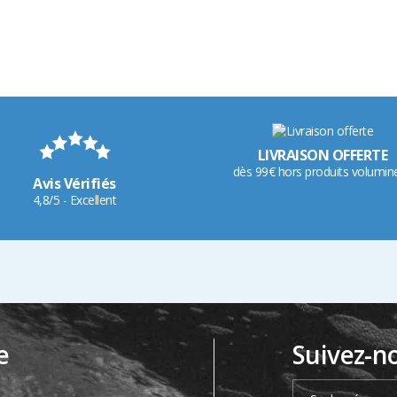
LIVRAISON OFFERTE
dès 99€ hors produits volumin
Avis Vérifiés
4,8/5 - Excellent
e
Suivez-n
…