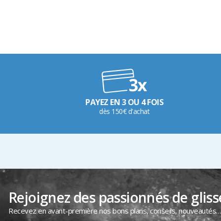
PAYEZ EN 3 OU 4 FOIS
dès 150€ d'achat
Rejoignez des passionnés de gliss
Recevez en avant-première nos bons plans, conseils, nouveautés