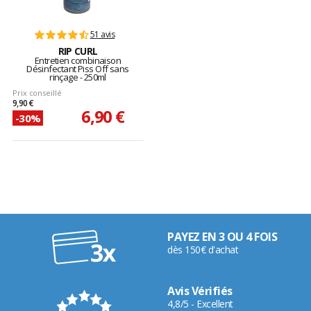
51 avis
RIP CURL
Entretien combinaison
Désinfectant Piss Off sans
rinçage - 250ml
Prix conseillé
9,90 €
6,90 €
-30%
PAYEZ EN 3 OU 4 FOIS
dès 150€ d'achat
Avis Vérifiés
4,8/5 - Excellent