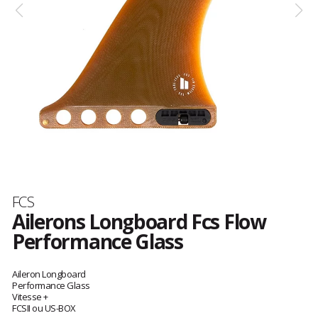
Marque
FCS
Ailerons Longboard Fcs Flow
Performance Glass
Les
avis
Aileron Longboard
clients
Performance Glass
Vitesse +
FCSII ou US-BOX