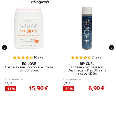
Prix dégressifs
10 avis
51 avis
EQ LOVE
RIP CURL
Crème solaire Stick Solaire Coloré
Entretien combinaison
SPF50+ Blanc
Désinfectant Piss Off sans
rinçage - 250ml
Prix conseillé
Prix conseillé
17,90 €
9,90 €
15,90 €
6,90 €
-11%
-30%