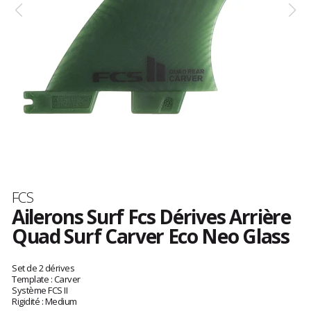
Marque
FCS
Ailerons Surf Fcs Dérives Arrière
Quad Surf Carver Eco Neo Glass
Les
avis
Set de 2 dérives
clients
Template : Carver
Système FCS II
Rigidité : Medium