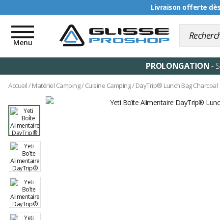
Livraison offerte dè
Toggle
navigation
Menu
PROLONGATION
- 
Accueil
/
Matériel Camping
/
Cuisine Camping
/
DayTrip® Lunch Bag Charcoal