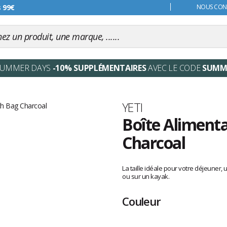
s 99€
NOUS CONT
SUMMER DAYS
-10% SUPPLÉMENTAIRES
AVEC LE CODE
SUMM
Marque
YETI
Boîte Aliment
Charcoal
Les
avis
La taille idéale pour votre déjeuner
clients
ou sur un kayak.
Couleur