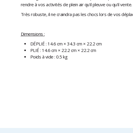
rendre à vos activités de plein air qu'il pleuve ou qu'il vente.
Très robuste, il ne craindra pas les chocs lors de vos dépla
Dimensions :
DÉPLIÉ : 14.6 cm × 34.3 cm × 22.2 cm
PLIÉ : 14.6 cm × 22.2 cm × 22.2 cm
Poids à vide : 0.5 kg