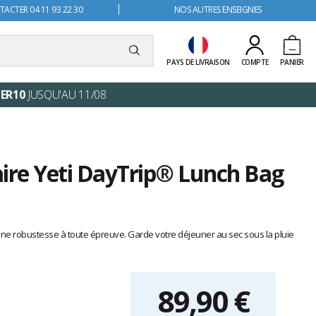
ACTER 04 11 93 22 30
NOS AUTRES ENSEIGNES
PAYS DE LIVRAISON
COMPTE
PANIER
ER10
JUSQU'AU 11/08
aire Yeti DayTrip® Lunch Bag
, une robustesse à toute épreuve. Garde votre déjeuner au sec sous la pluie
89,90 €