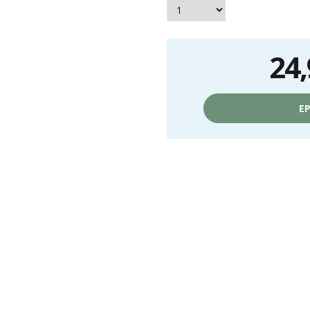
24,
Prix
unitaire,
EP
hors
frais