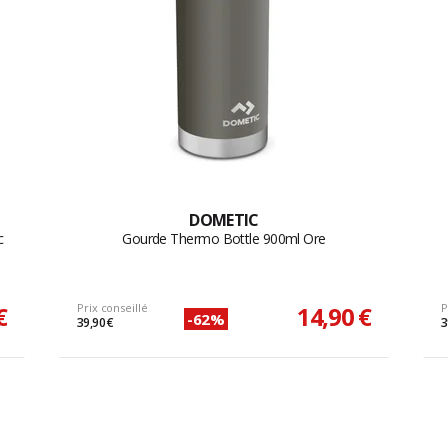
DOMETIC
c
Gourde Thermo Bottle 900ml Ore
€
Prix conseillé
14,90 €
P
-62%
39,90 €
3