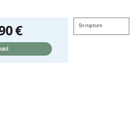
90 €
En rupture
UISÉ