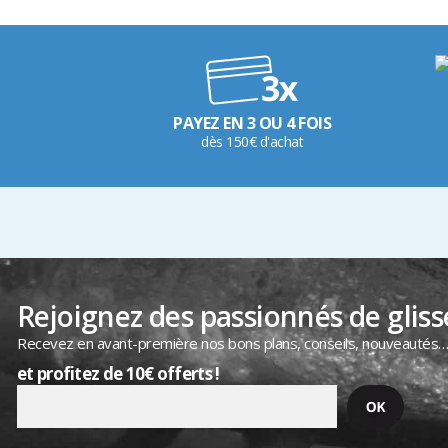
PAYEZ EN 3 OU 4 FOIS
dès 150€ d'achat
Rejoignez des passionnés de gliss
Recevez en avant-première nos bons plans, conseils, nouveautés
et profitez de 10€ offerts !