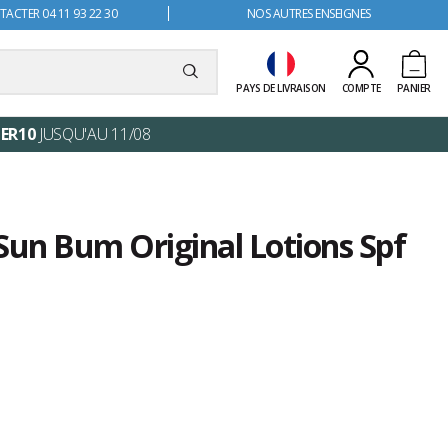
ACTER 04 11 93 22 30
NOS AUTRES ENSEIGNES
PAYS DE LIVRAISON
COMPTE
PANIER
ER10
JUSQU'AU 11/08
Sun Bum Original Lotions Spf