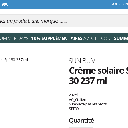
s 99€
NOUS CONT
SUMMER DAYS
-10% SUPPLÉMENTAIRES
AVEC LE CODE
SUMM
Marque
SUN BUM
Crème solaire 
30 237 ml
Les
avis
237ml
clients
Végétalien
N'impacte pas les récifs
SPF30
Quantité