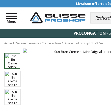
Livraison offerte dè
Toggle
navigation
Menu
PROLONGATION
- 
Accueil
/
Solaire bien-être
/
Crème solaire
/
Original Lotions Spf 30 237 ml