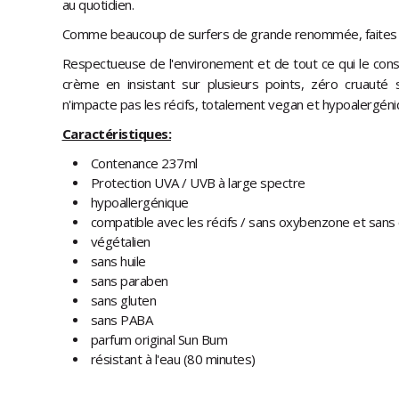
au quotidien.
Comme beaucoup de surfers de grande renommée, faites 
Respectueuse de l'environement et de tout ce qui le con
crème en insistant sur plusieurs points, zéro cruauté 
n'impacte pas les récifs, totalement vegan et hypoalergéni
Caractéristiques:
Contenance 237ml
Protection UVA / UVB à large spectre
hypoallergénique
compatible avec les récifs / sans oxybenzone et sans
végétalien
sans huile
sans paraben
sans gluten
sans PABA
parfum original Sun Bum
résistant à l'eau (80 minutes)