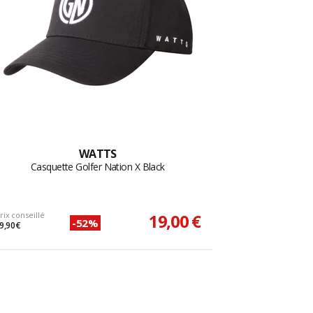
WATTS
Casquette Golfer Nation X Black
rix conseillé
19,00 €
-52%
9,90 €