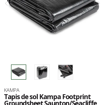
Marque
KAMPA
Tapis de sol Kampa Footprint
Groundsheet Saunton/Seacliffe