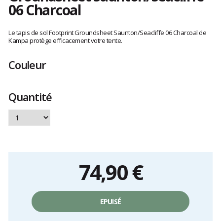
06 Charcoal
Les
avis
Le tapis de sol Footprint Groundsheet Saunton/Seacliffe 06 Charcoal de
clients
Kampa protège efficacement votre tente.
Couleur
Quantité
74,90 €
Prix
unitaire,
EPUISÉ
hors
frais