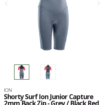
Marque
ION
Shorty Surf Ion Junior Capture
2mm Back Zip - Grey / Black Red