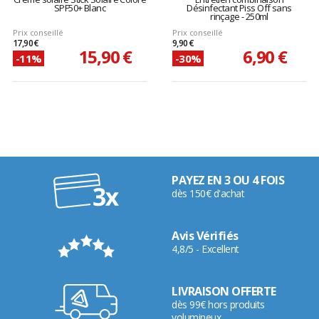
SPF50+ Blanc
Désinfectant Piss Off sans
rinçage - 250ml
Prix conseillé
Prix conseillé
17,90 €
9,90 €
15,90 €
6,90 €
-11%
-30%
PAYEZ EN 3 OU 4 FOIS
dès 150€ d'achat
Avis Vérifiés
4,8/5 - Excellent
LIVRAISON OFFERTE
dès 99€ hors produits
volumineux