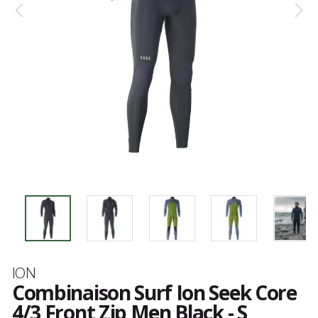
Marque
ION
Combinaison Surf Ion Seek Core
4/3 Front Zip Men Black - S