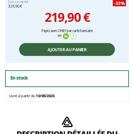
Prix conseillé
-33%
329,90 €
219,90 €
Prix
Payez avec ONEY par carte bancaire
unitaire,
en
?
hors
frais
AJOUTER AU PANIER
En stock
Livré à partir du
10/08/2026