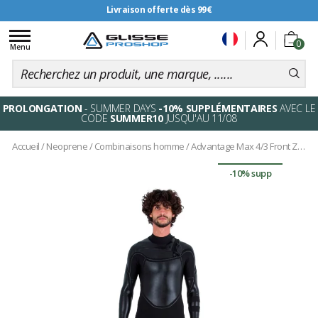
Livraison offerte dès 99€
Toggle
0
navigation
Menu
PROLONGATION
- SUMMER DAYS
-10% SUPPLÉMENTAIRES
AVEC LE
CODE
SUMMER10
JUSQU'AU 11/08
Accueil
/
Neoprene
/
Combinaisons homme
/
Advantage Max 4/3 Front Zip Black
-10% supp