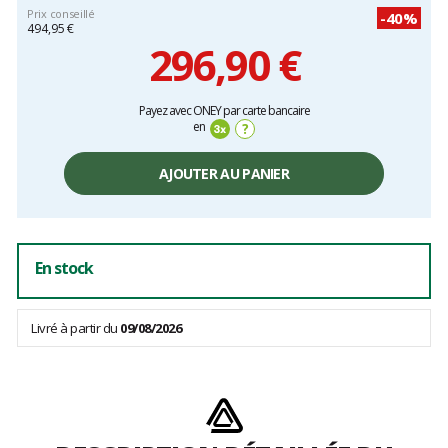
Prix conseillé
-40%
494,95 €
296,90 €
Prix
Payez avec ONEY par carte bancaire
unitaire,
en
?
hors
frais
AJOUTER AU PANIER
En stock
Livré à partir du
09/08/2026