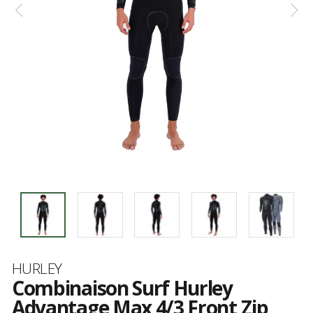
Marque
HURLEY
Combinaison Surf Hurley
Advantage Max 4/3 Front Zip