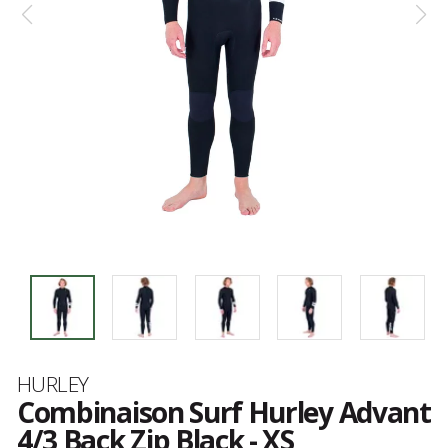
Marque
HURLEY
Combinaison Surf Hurley Advant
4/3 Back Zip Black - XS