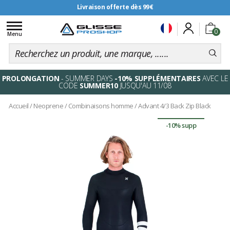
Livraison offerte dès 99€
Toggle
0
navigation
Menu
PROLONGATION
- SUMMER DAYS
-10% SUPPLÉMENTAIRES
AVEC LE
CODE
SUMMER10
JUSQU'AU 11/08
Accueil
/
Neoprene
/
Combinaisons homme
/
Advant 4/3 Back Zip Black
-10% supp