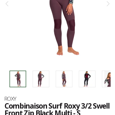
Marque
ROXY
Combinaison Surf Roxy 3/2 Swell
Front Zip Black Multi - S