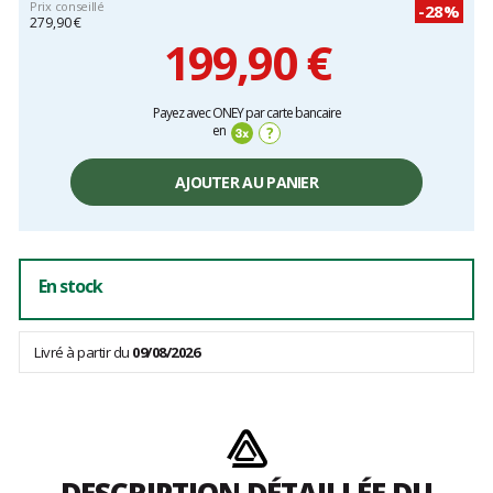
Prix conseillé
-28%
279,90 €
199,90 €
Prix
Payez avec ONEY par carte bancaire
unitaire,
en
?
hors
frais
AJOUTER AU PANIER
En stock
Livré à partir du
09/08/2026