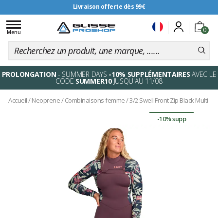
Livraison offerte dès 99€
Toggle
0
navigation
Menu
PROLONGATION
- SUMMER DAYS
-10% SUPPLÉMENTAIRES
AVEC LE
CODE
SUMMER10
JUSQU'AU 11/08
Accueil
/
Neoprene
/
Combinaisons femme
/
3/2 Swell Front Zip Black Multi
-10% supp