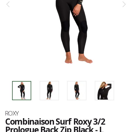
Marque
ROXY
Combinaison Surf Roxy 3/2
Prologue Back Zip Black - L