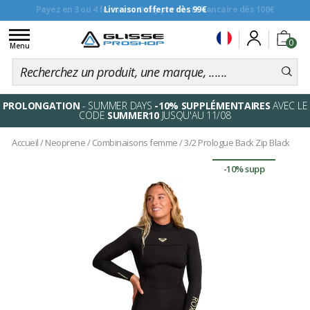
Livraison offerte dès 99€
Toggle
0
navigation
Menu
PROLONGATION
- SUMMER DAYS
-10% SUPPLÉMENTAIRES
AVEC LE
CODE
SUMMER10
JUSQU'AU 11/08
Accueil
/
Neoprene
/
Combinaisons femme
/
3/2 Prologue Back Zip Black
-10% supp