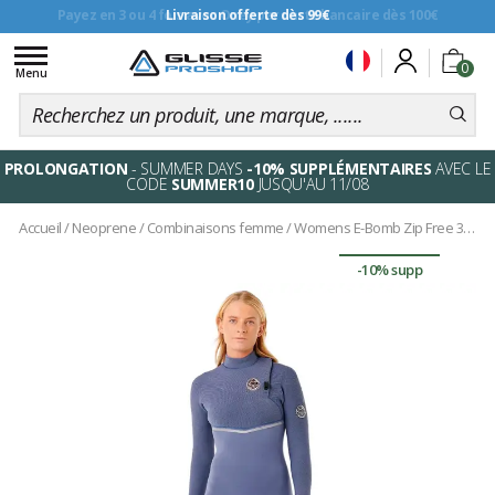
Livraison offerte dès 99€
Toggle
0
navigation
Menu
PROLONGATION
- SUMMER DAYS
-10% SUPPLÉMENTAIRES
AVEC LE
CODE
SUMMER10
JUSQU'AU 11/08
Accueil
/
Neoprene
/
Combinaisons femme
/
Womens E-Bomb Zip Free 3/2 Grey Blue
-10% supp