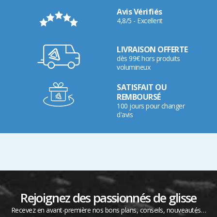
Avis Vérifiés
4,8/5 - Excellent
LIVRAISON OFFERTE
dès 99€ hors produits
volumineux
SATISFAIT OU
REMBOURSÉ
100 jours pour changer
d'avis
Rejoignez des passionnés de glisse
Recevez en avant-première nos bons plans, conseils, nouveautés…