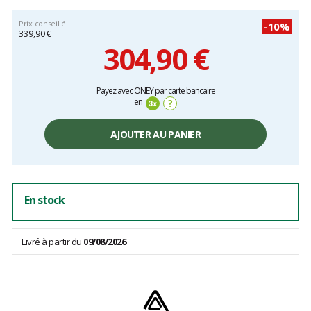
Prix conseillé
-10%
339,90 €
304,90 €
Prix
Payez avec ONEY par carte bancaire
unitaire,
en
?
hors
frais
AJOUTER AU PANIER
En stock
Livré à partir du
09/08/2026