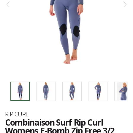
Marque
RIP CURL
Combinaison Surf Rip Curl
Womens E-Bomb Zip Free 3/2