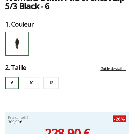
5/3 Black - 6
Référence
15ZWFS-
Les
90
avis
1.
Couleur
6
clients
2.
Taille
Guide des tailles
6
10
12
Prix conseillé
-26%
309,90 €
228,90 €