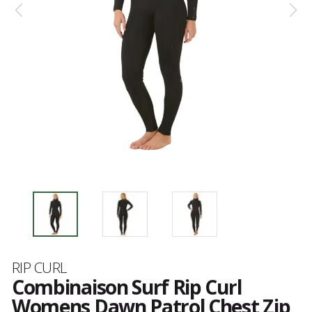
Marque
RIP CURL
Combinaison Surf Rip Curl
Womens Dawn Patrol Chest Zip