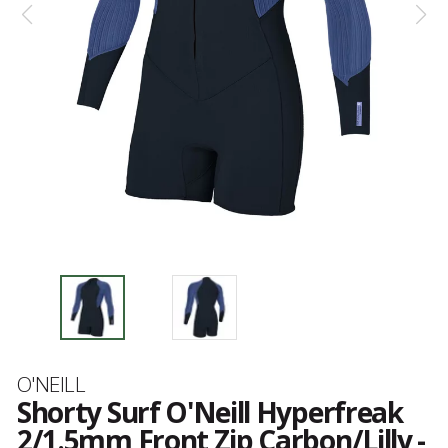
Marque
O'NEILL
Shorty Surf O'Neill Hyperfreak
2/1.5mm Front Zip Carbon/Lilly -