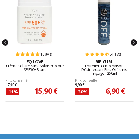
10 avis
51 avis
EQ LOVE
RIP CURL
Crème solaire Stick Solaire Coloré
Entretien combinaison
SPF50+ Blanc
Désinfectant Piss Off sans
rinçage - 250ml
Prix conseillé
Prix conseillé
17,90 €
9,90 €
15,90 €
6,90 €
-11%
-30%