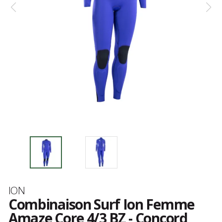
Marque
ION
Combinaison Surf Ion Femme
Amaze Core 4/3 BZ - Concord