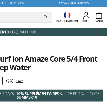
ACTER 04 11 93 22 30
NOS AUTRES ENSEIGNES
PAYS DE LIVRAISON
COMPTE
PANIER
ER10
JUSQU'AU 11/08
urf Ion Amaze Core 5/4 Front
ep Water
5 mm
ER DAYS
-10% SUPPLÉMENTAIRES
SUR CE PRODUIT CODE
SUMMER10