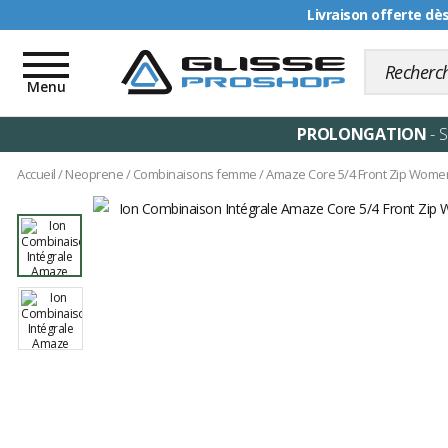
Livraison offerte dè
Toggle
navigation
Menu
PROLONGATION
- 
Accueil
/
Neoprene
/
Combinaisons femme
/
Amaze Core 5/4 Front Zip Wom