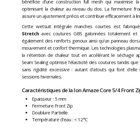
bénéficie d’une construction full mesh qui maximise l
optimisant la chaleur au niveau du dos. La fermeture front
assure un ajustement précis et contribue efficacement à limit
Cette wetsuit intégrale manches courtes est fabriq
Stretch
avec coutures GBS galonnées totalement et san
également des renforts genoux ainsi qu’un panneau dorsal
mouvement et confort thermique. Les technologies plasma_
la rétention de chaleur tout en accélérant le séchage 
Seam Sealing optimise l’élasticité des coutures tandis que 
sans rigidité excessive : autant d’atouts qui font d’elle 
sessions hivernales.
Caractéristiques de la Ion Amaze Core 5/4 Front Z
Epaisseur : 5 mm
Fermeture Front Zip
Doublure Partielle
Température d'eau : < 12°C