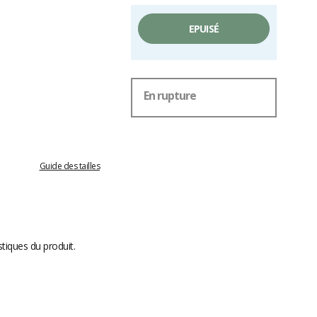
EPUISÉ
En rupture
Guide des tailles
stiques du produit.