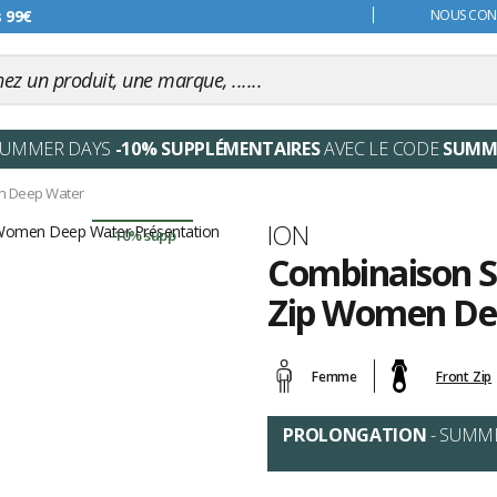
s 99€
NOUS CONT
SUMMER DAYS
-10% SUPPLÉMENTAIRES
AVEC LE CODE
SUMM
en Deep Water
Marque
ION
-10% supp
Combinaison S
Zip Women De
Les
avis
Femme
Front Zip
clients
PROLONGATION
- SUMM