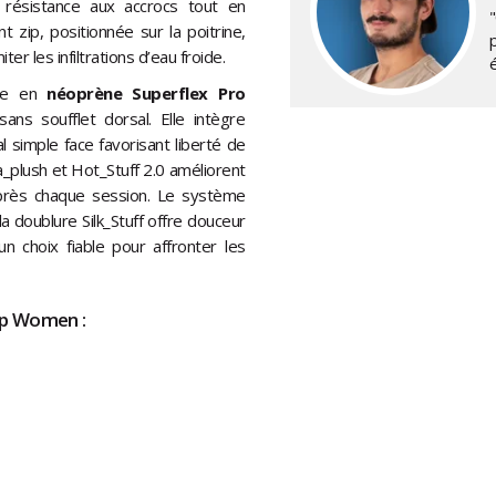
a résistance aux accrocs tout en
"
 zip, positionnée sur la poitrine,
er les infiltrations d’eau froide.
é
uée en
néoprène Superflex Pro
s soufflet dorsal. Elle intègre
 simple face favorisant liberté de
plush et Hot_Stuff 2.0 améliorent
après chaque session. Le système
la doublure Silk_Stuff offre douceur
un choix fiable pour affronter les
ip Women :