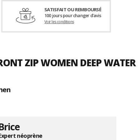
SATISFAIT OU REMBOURSÉ
100 jours pour changer d’avis
Voir les conditions
FRONT ZIP WOMEN DEEP WATER
omen
Brice
Expert néoprène