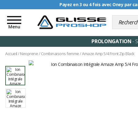
Livraison offerte dè
Toggle
navigation
Menu
PROLONGATION
- 
Accueil
/
Neoprene
/
Combinaisons femme
/
Amaze Amp 5/4 Front Zip Black