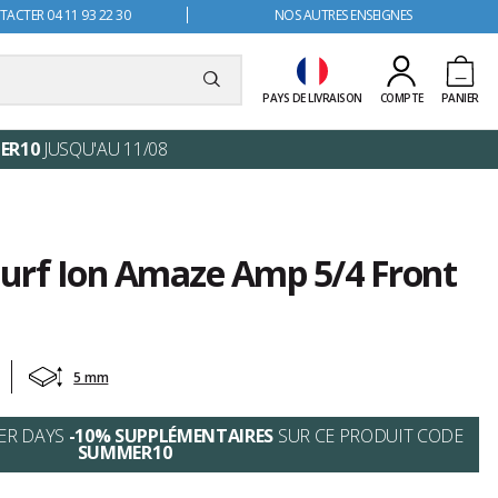
ACTER 04 11 93 22 30
NOS AUTRES ENSEIGNES
PAYS DE LIVRAISON
COMPTE
PANIER
ER10
JUSQU'AU 11/08
urf Ion Amaze Amp 5/4 Front
5 mm
ER DAYS
-10% SUPPLÉMENTAIRES
SUR CE PRODUIT CODE
SUMMER10