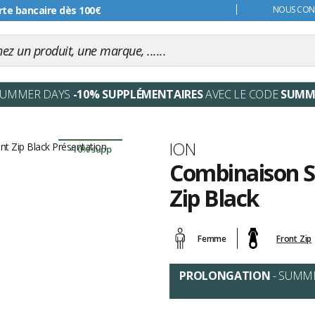
s 99€
NOUS CONT
SUMMER DAYS
-10% SUPPLÉMENTAIRES
AVEC LE CODE
SUMM
Marque
ION
-10% supp
Combinaison S
Zip Black
Les
avis
Femme
Front Zip
clients
PROLONGATION
- SUMM