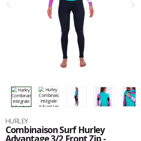
Marque
HURLEY
Combinaison Surf Hurley
Advantage 3/2 Front Zip -