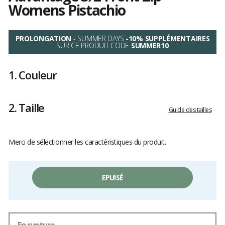
Womens Pistachio
Les
avis
PROLONGATION
- SUMMER DAYS
-10% SUPPLÉMENTAIRES
clients
SUR CE PRODUIT CODE
SUMMER10
1.
Couleur
2.
Taille
Guide des tailles
Merci de sélectionner les caractéristiques du produit.
EPUISÉ