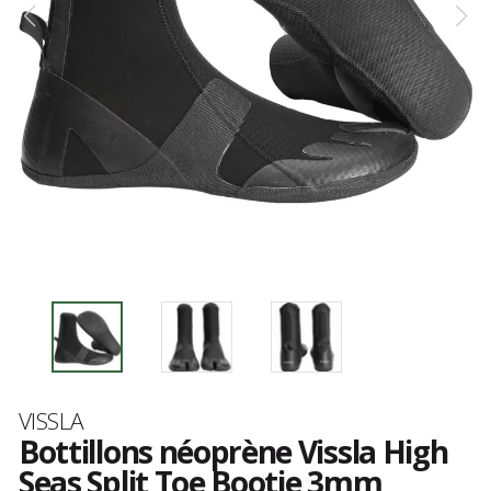
Marque
VISSLA
Bottillons néoprène Vissla High
Seas Split Toe Bootie 3mm