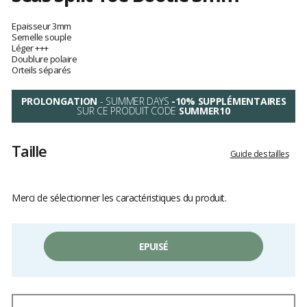
Les
avis
Epaisseur 3mm
clients
Semelle souple
Léger +++
Doublure polaire
Orteils séparés
PROLONGATION
- SUMMER DAYS
-10% SUPPLÉMENTAIRES
SUR CE PRODUIT CODE
SUMMER10
Taille
Guide des tailles
Merci de sélectionner les caractéristiques du produit.
EPUISÉ