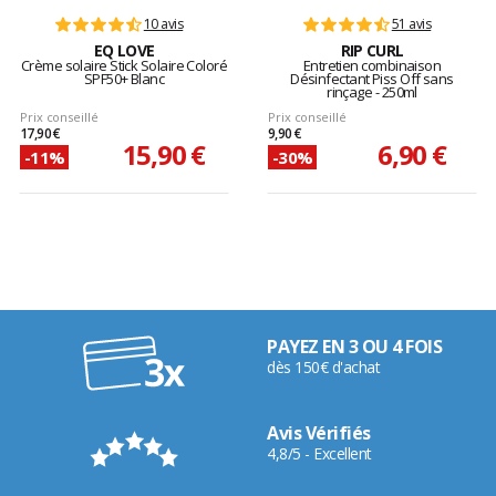
10 avis
51 avis
EQ LOVE
RIP CURL
Crème solaire Stick Solaire Coloré
Entretien combinaison
SPF50+ Blanc
Désinfectant Piss Off sans
rinçage - 250ml
Prix conseillé
Prix conseillé
17,90 €
9,90 €
15,90 €
6,90 €
-11%
-30%
PAYEZ EN 3 OU 4 FOIS
dès 150€ d'achat
Avis Vérifiés
4,8/5 - Excellent