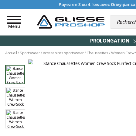
Livraison offerte dè
Toggle
navigation
Menu
PROLONGATION
- 
Accueil
/
Sportswear
/
Accessoires sportswear
/
Chaussettes
/
Women Crew So