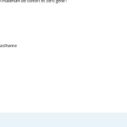
 un maximum de confort et zéro gène !
lasthanne