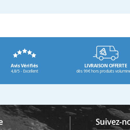
Avis Vérifiés
LIVRAISON OFFERTE
4,8/5 - Excellent
dès 99€ hors produits volumin
e
Suivez-n
…