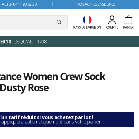
ACTER 04 11 93 22 30
NOS AUTRES ENSEIGNES
PAYS DE LIVRAISON
COMPTE
PANIER
ER10
JUSQU'AU 11/08
Stance Women Crew Sock
 Dusty Rose
'un tarif réduit si vous achetez par lot !
'appliquera automatiquement dans votre panier.