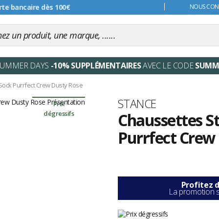
s 99€
NOUS CONT
SUMMER DAYS
-10% SUPPLÉMENTAIRES
AVEC LE CODE
SUMM
ck Purrfect Crew Dusty Rose
Marque
STANCE
Prix
dégressifs
Chaussettes 
Purrfect Crew
Les
avis
clients
Profitez d
La promotion s