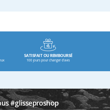
SATISFAIT OU REMBOURSÉ
eux
100 jours pour changer d'avis
ous #glisseproshop