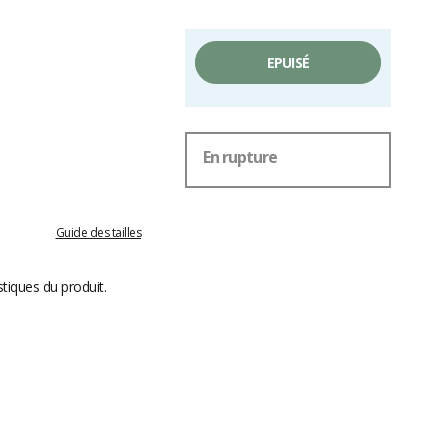
EPUISÉ
En rupture
Guide des tailles
stiques du produit.