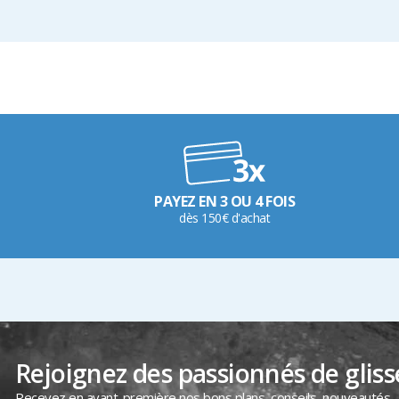
PAYEZ EN 3 OU 4 FOIS
dès 150€ d'achat
Rejoignez des passionnés de gliss
Recevez en avant-première nos bons plans, conseils, nouveautés